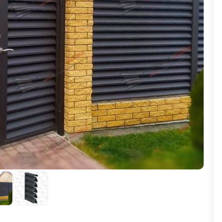
ВЫБОР ПО ХАРАКТЕРИСТИКАМ
Горизонтальные заборы
Высокие заборы
Красивые, дизайнерские заборы
ВЫБОР ПО СПОСОБУ МОНТАЖА
Заборы под ключ
Готовые заборы
Комплекты заборов-лего "сделай сам"
Быстровозводимые заборы