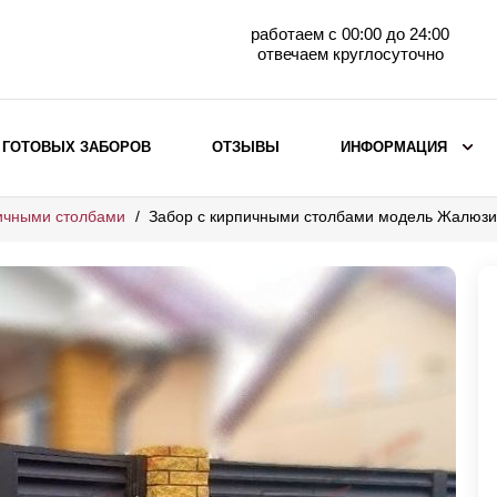
работаем с 00:00 до 24:00
отвечаем круглосуточно
 ГОТОВЫХ ЗАБОРОВ
ОТЗЫВЫ
ИНФОРМАЦИЯ
ичными столбами
Забор с кирпичными столбами модель Жалюзи
ВЫБОР ПО МАТЕРИАЛУ
Заборы с кирпичными столбами
Заборы из евроштакетника
горизонтального
Металлические заборы для дачи
Забор жалюзи с кирпичными столбами
Металлические заборы
Металлические ограждения