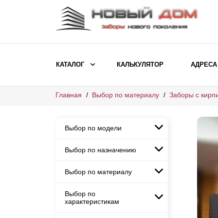
КАТАЛОГ
КАЛЬКУЛЯТОР
АДРЕСА
Главная
Выбор по материалу
Заборы с кирп
ВЫБОР ПО МОДЕЛИ
Заборы Ранчо
Выбор по модели
Заборы Хай-тек
Заборы Классика
Выбор по назначению
Заборы Ранчо
Заборы Жалюзи
Заборы Хай-тек
Выбор по материалу
Заборы и ограждения для
Заборы Классика
детских садов
ВЫБОР ПО НАЗНАЧЕНИЮ
Заборы Жалюзи
Выбор по
Заборы с кирпичными столбами
Заборы для дачи
характеристикам
Заборы и ограждения для детских
Заборы из евроштакетника
Элитные заборы для коттеджей
садов