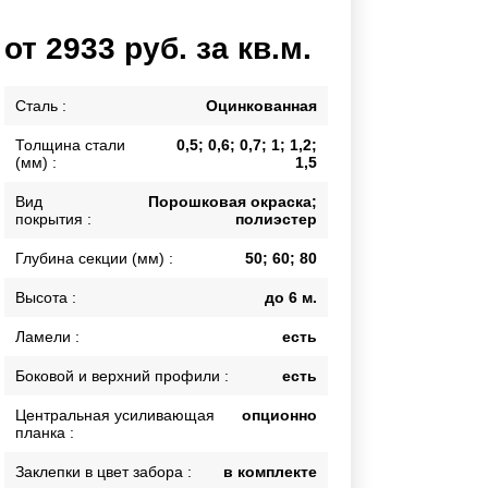
Калитки
от 2933 руб. за кв.м.
Входные группы
Ворота складные гармошка
Сталь :
Оцинкованная
Толщина стали
0,5; 0,6; 0,7; 1; 1,2;
ВСЕ ДЛЯ ЗАБОРА
(мм) :
1,5
Панели для забора
Вид
Порошковая окраска;
покрытия :
полиэстер
Глубина секции (мм) :
50; 60; 80
Высота :
до 6 м.
Ламели :
есть
Боковой и верхний профили :
есть
Центральная усиливающая
опционно
планка :
Заклепки в цвет забора :
в комплекте