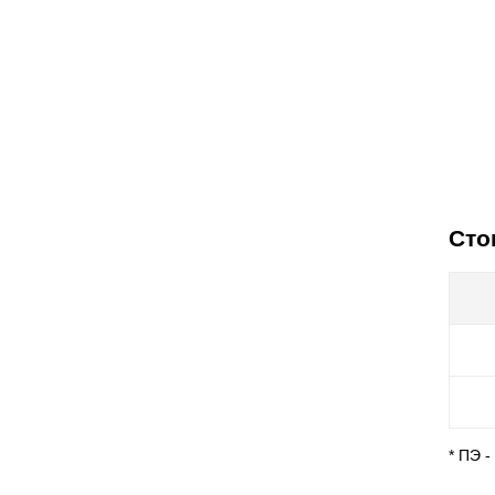
Сто
* ПЭ 