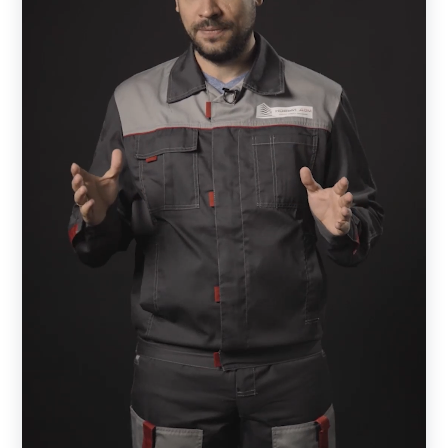
ламелей. Тем, кто заказывает забор впервые, можно
изучить на странице компании возможные схемы
расположения элементов. Если возникнут вопросы,
всегда можно обратиться к менеджеру.
Многие клиенты уделяют большое внимание
защищенности и закрытости своих владений от
посторонних. Если в конструкции выбрать
максимальную величину нахлеста, то участок будет
защищен от любопытных глаз. В этом случае ламели
лягут практически вплотную друг к другу и снаружи
ничего не будет видно, за исключением неба.
В каталоге заборов из металла есть и
другие варианты:
ранчо.
Это модель с горизонтально