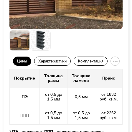
Цены
Характеристики
Комплектация
Толщина
Толщина
Покрытие
Прайс
рамы
ламели
от 0,5 до
от 1832
ПЭ
0,5 мм
1,5 мм
руб. кв.м.
от 0,5 до
от 0,5 до
от 2262
ППП
1,5 мм
1,5 мм
руб. кв.м.
* ПЭ - полиэстер, ППП - полимерно-порошковое