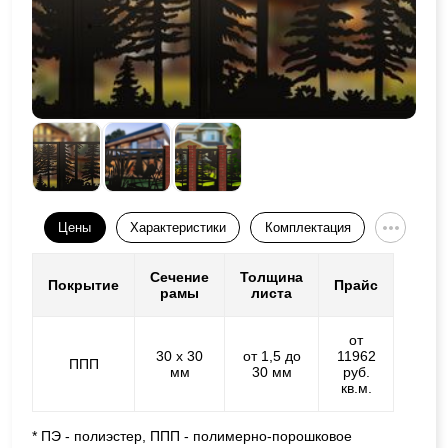
Цены
Характеристики
Комплектация
Сечение
Толщина
Покрытие
Прайс
рамы
листа
от
30 х 30
от 1,5 до
11962
ППП
мм
30 мм
руб.
кв.м.
* ПЭ - полиэстер, ППП - полимерно-порошковое