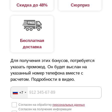
Скидка до 48%
Сюрприз
Дизайнеры и разработчики постарались максимально
разнообразить ассортимент. Среди представленных
вариантов широкий выбор конструкций из серии
«жалюзи». В этой категории несколько вариантов:
стандарт.
Простой, надежный забор.
Бесплатная
доставка
Расположение ламелей горизонтальное,
благодаря чему обеспечивается
Для получения этих бонусов, потребуется
светопропускаемость и продуваемость готового
указать промокод. Он будет выслан на
изделия;
указанный номер телефона вместе с
оптима.
Забор с горизонтально расположенными
расчетом. Подробности в видео.
элементами в виде буквы «Z». Смотрится
эффектно, независимо от высоты, отличается
+7
простотой и легкостью монтажа;
Согласен на обработку
персональных данных
премиум.
Забор с горизонтальным
Согласен на получение информации