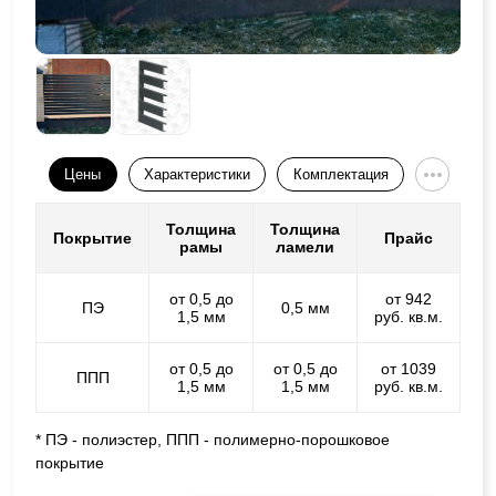
Цены
Характеристики
Комплектация
Толщина
Толщина
Покрытие
Прайс
рамы
ламели
от 0,5 до
от 942
ПЭ
0,5 мм
1,5 мм
руб. кв.м.
от 0,5 до
от 0,5 до
от 1039
ППП
1,5 мм
1,5 мм
руб. кв.м.
* ПЭ - полиэстер, ППП - полимерно-порошковое
покрытие