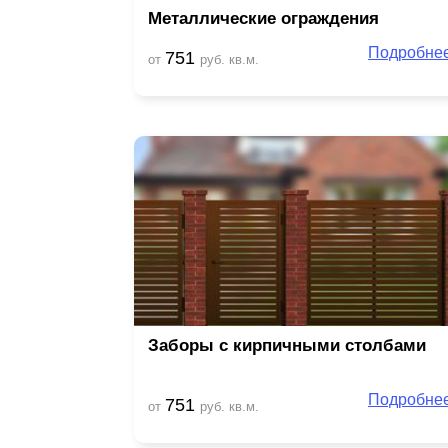
Металлические ограждения
Подробне
751
от
руб. кв.м.
Заборы с кирпичными столбами
Подробне
751
от
руб. кв.м.