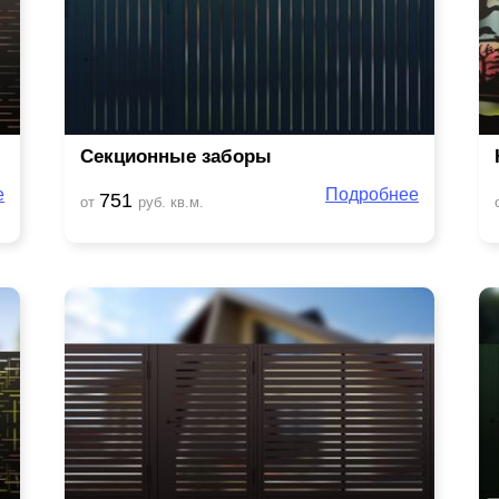
Секционные заборы
е
Подробнее
751
от
руб. кв.м.