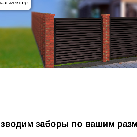
ВЫБОР ПО ХАРАКТЕРИСТИКАМ
 калькулятор
Горизонтальные заборы
Высокие заборы
Красивые, дизайнерские заборы
ВЫБОР ПО СПОСОБУ МОНТАЖА
Заборы под ключ
Готовые заборы
Комплекты заборов-лего "сделай сам"
Быстровозводимые заборы
зводим заборы по вашим раз