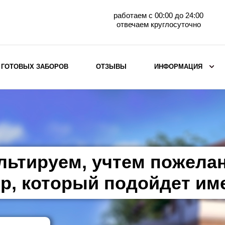
работаем с 00:00 до 24:00
отвечаем круглосуточно
 ГОТОВЫХ ЗАБОРОВ
ОТЗЫВЫ
ИНФОРМАЦИЯ
ВЫБОР ПО МАТЕРИАЛУ
Заборы с кирпичными столбами
Заборы из евроштакетника
горизонтального
льтируем, учтем пожела
Металлические заборы для дачи
Забор жалюзи с кирпичными столбами
р, который подойдет им
Металлические заборы
Металлические ограждения