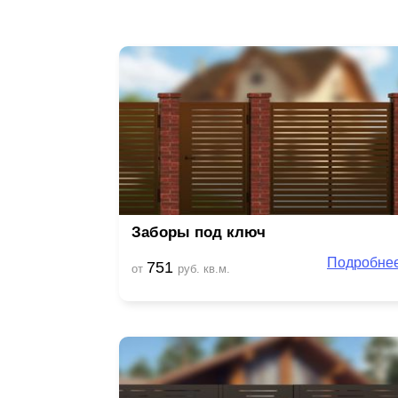
Заборы под ключ
Подробне
751
от
руб. кв.м.