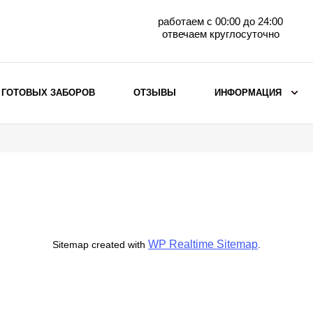
работаем с 00:00 до 24:00
отвечаем круглосуточно
 ГОТОВЫХ ЗАБОРОВ
ОТЗЫВЫ
ИНФОРМАЦИЯ
ВЫБОР ПО МАТЕРИАЛУ
Заборы с кирпичными столбами
Заборы из евроштакетника
горизонтального
Металлические заборы для дачи
Забор жалюзи с кирпичными столбами
WP Realtime Sitemap
Sitemap created with
.
Металлические заборы
Металлические ограждения