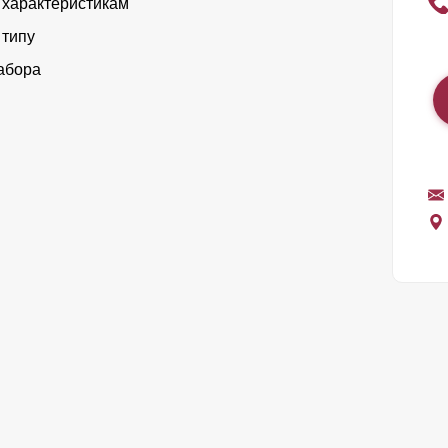
 характеристикам
 типу
абора