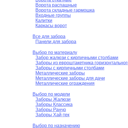
Ворота распашные
Заборы для дачи
Ворота складные гармошка
Элитные заборы для коттеджей
Входные группы
Заборы и ограждения для школ
Калитки
Каркасы ворот
Забор на участок 10 соток
Заборы и ограждения для дома
Все для забора
Панели для забора
Выбор по материалу
Забор жалюзи с кирпичными столбами
Заборы из евроштакетника горизонтальног
Заборы с кирпичными столбами
Металлические заборы
Металлические заборы для дачи
Металлические ограждения
Выбор по модели
Заборы Жалюзи
Заборы Классика
Заборы Ранчо
Заборы Хай-тек
Выбор по назначению