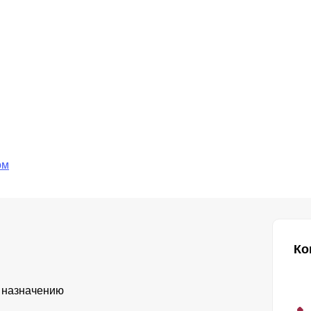
ом
Ко
 назначению