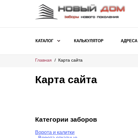
КАТАЛОГ
КАЛЬКУЛЯТОР
АДРЕСА
Главная
Карта сайта
ВЫБОР ПО МОДЕЛИ
Заборы Ранчо
Карта сайта
Заборы Хай-тек
Заборы Классика
Заборы Жалюзи
ВЫБОР ПО НАЗНАЧЕНИЮ
Категории заборов
Заборы и ограждения для детских
Ворота и калитки
садов
Ворота откатные