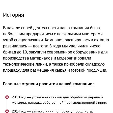
Мы обладаем большим опытом деятельности на
История
рынке заборов-конструкторов и используем
современное оборудование для производства,
В начале своей деятельности наша компания была
благодаря этому мы предлагаем клиентам
небольшим предприятием с несколькими мастерами
лучшие товары по оптимальным ценам.
узкой специализации. Компания расширялась и активно
развивалась — всего за 3 года мы увеличили число
Для изготовления продукции, на производстве
бригад до 10, закупили современное оборудование для
производства материалов и модернизировали
используется только качественное сырьё из
технологические линии, а также приобрели складскую
оцинкованной стали и с полимерным покрытием
площадку для размещения сырья и готовой продукции.
от импортных поставщиков и ведущих
Российских металлургических комбинатов.
Главные ступени развития нашей компании:
Новейшие разработки используемые при
2013 год — установка станков для обработки дерева и
металла, наладка собственной производственной линии;
создании всех типов товаров, постоянный
контроль качества готовых изделий, позволяет
2014 год — запуск линии по прокату профлиста;