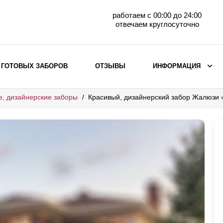
работаем с 00:00 до 24:00
отвечаем круглосуточно
 ГОТОВЫХ ЗАБОРОВ
ОТЗЫВЫ
ИНФОРМАЦИЯ
е, дизайнерские заборы
Красивый, дизайнерский забор Жалюзи 
ВЫБОР ПО МАТЕРИАЛУ
Заборы с кирпичными столбами
Заборы из евроштакетника
горизонтального
Металлические заборы для дачи
Забор жалюзи с кирпичными столбами
Металлические заборы
Металлические ограждения