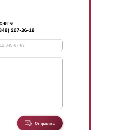
ли, чтобы избежать
прогибания
ламелей
.
ороне заборной конструкции. Без нахлеста
е повлияет на эксплуатацию и
оните
казаться эстетически непривлекательным. В
укладки внахлест. На фото, размещенном
848) 207-36-18
Отправить