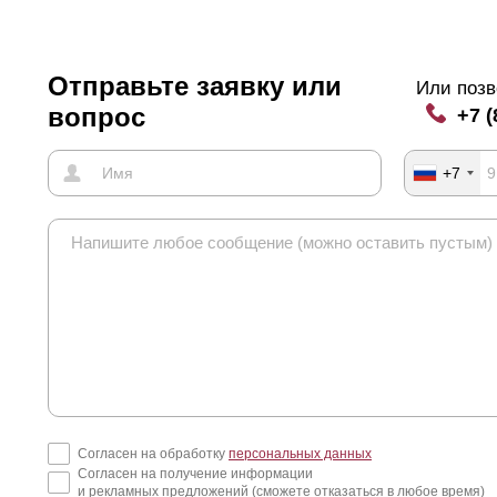
и длине секции более 1,5 метров с задней стороны крепят усилите
илители крепят к полке
ламели
, которая обращена к изнаночной ст
клепки для креплений станут видны с лицевой стороны. Это никак н
Отправьте заявку или
Или позв
нкциональность забора, но кому-то видимость креплений может по
вопрос
ком случае крепления можно «замаскировать», используя технику 
+7 (
е, вы увидите, о чем речь.
+7
Согласен на обработку
персональных данных
Согласен на получение информации
и рекламных предложений (сможете отказаться в любое время)