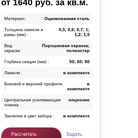
от 1640 руб. за кв.м.
Калитки
Входные группы
Материал :
Оцинкованная сталь
Ворота складные гармошка
Толщина ламели и
0,5; 0,6; 0,7; 1;
рамы (мм) :
1,2; 1,5
ВСЕ ДЛЯ ЗАБОРА
Вид
Порошковая окраска;
окраски :
полиэстер
Панели для забора
Глубина секции (мм) :
50; 60; 80
Ламели :
в комплекте
Боковой и верхний профили
в
:
комплекте
Центральная усиливающая
опционно
планка :
Заклепки в цвет забора :
в комплекте
Рассчитать
Задать