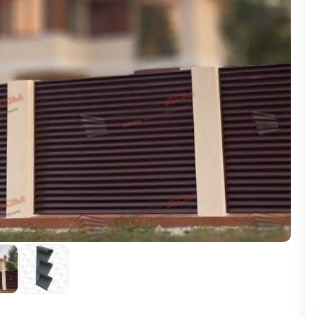
ВЫБОР ПО ХАРАКТЕРИСТИКАМ
Горизонтальные заборы
Высокие заборы
Красивые, дизайнерские заборы
ВЫБОР ПО СПОСОБУ МОНТАЖА
Заборы под ключ
Готовые заборы
Комплекты заборов-лего "сделай сам"
Быстровозводимые заборы