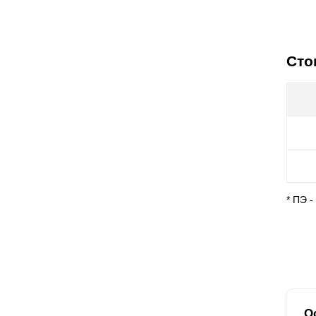
Сто
* ПЭ 
О