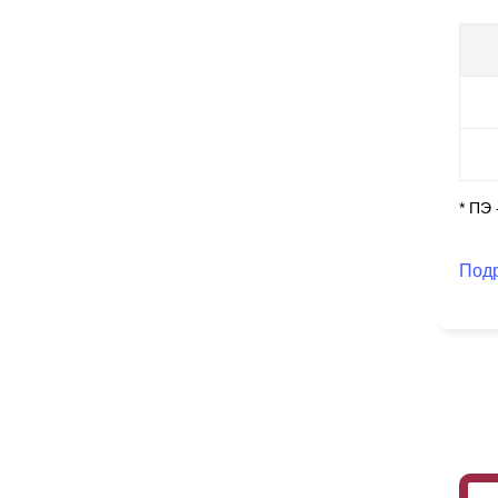
* ПЭ
Под