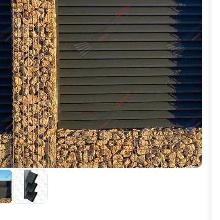
ВЫБОР ПО ХАРАКТЕРИСТИКАМ
Горизонтальные заборы
Высокие заборы
Красивые, дизайнерские заборы
ВЫБОР ПО СПОСОБУ МОНТАЖА
Заборы под ключ
Готовые заборы
Комплекты заборов-лего "сделай сам"
Быстровозводимые заборы