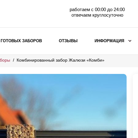
работаем с 00:00 до 24:00
отвечаем круглосуточно
 ГОТОВЫХ ЗАБОРОВ
ОТЗЫВЫ
ИНФОРМАЦИЯ
аборы
Комбинированный забор Жалюзи «Комби»
ВЫБОР ПО МАТЕРИАЛУ
Заборы с кирпичными столбами
Заборы из евроштакетника
горизонтального
Металлические заборы для дачи
Забор жалюзи с кирпичными столбами
Металлические заборы
Металлические ограждения