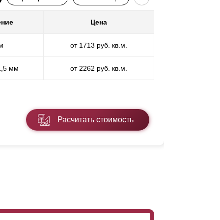
ение
Цена
Покр
м
от 1713 руб. кв.м.
П
1,5 мм
от 2262 руб. кв.м.
ПП
* ПЭ - поли
Расчитать стоимость
Подробнее