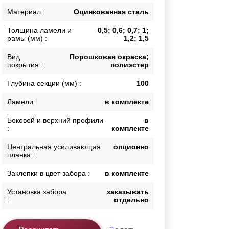
Калитки
Материал :
Оцинкованная сталь
Входные группы
Толщина ламели и
0,5; 0,6; 0,7; 1;
Ворота складные гармошка
рамы (мм) :
1,2; 1,5
Вид
Порошковая окраска;
покрытия :
полиэстер
ВСЕ ДЛЯ ЗАБОРА
Глубина секции (мм) :
100
Панели для забора
Ламели :
в комплекте
Боковой и верхний профили
в
:
комплекте
Центральная усиливающая
опционно
планка :
Заклепки в цвет забора :
в комплекте
Установка забора
заказывать
:
отдельно