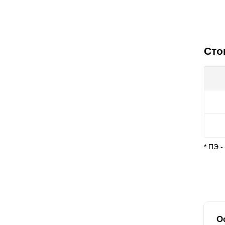
Сто
* ПЭ 
О