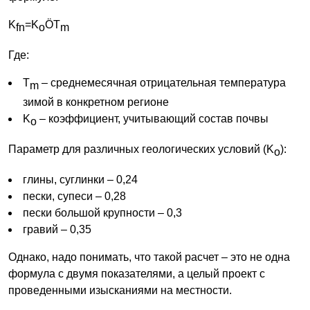
K
=K
ÖT
fn
o
m
Где:
T
– среднемесячная отрицательная температура
m
зимой в конкретном регионе
K
– коэффициент, учитывающий состав почвы
o
Параметр для различных геологических условий (K
):
o
глины, суглинки – 0,24
пески, супеси – 0,28
пески большой крупности – 0,3
гравий – 0,35
Однако, надо понимать, что такой расчет – это не одна
формула с двумя показателями, а целый проект с
проведенными изысканиями на местности.