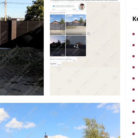
ВЫБОР ПО ХАРАКТЕРИСТИКАМ
Горизонтальные заборы
К
Высокие заборы
Красивые, дизайнерские заборы
ВЫБОР ПО СПОСОБУ МОНТАЖА
Заборы под ключ
Готовые заборы
Комплекты заборов-лего "сделай сам"
Быстровозводимые заборы