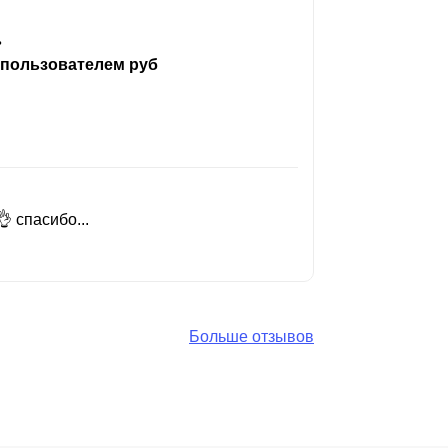
ь
 пользователем руб
 спасибо...
Добрый день
Читать вес
Больше отзывов