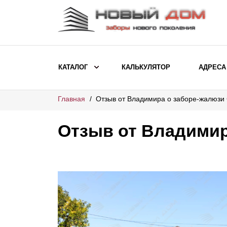
КАТАЛОГ
КАЛЬКУЛЯТОР
АДРЕСА
Главная
Отзыв от Владимира о заборе-жалюзи
ВЫБОР ПО МОДЕЛИ
Заборы Ранчо
Отзыв от Владимир
Заборы Хай-тек
Заборы Классика
Заборы Жалюзи
ВЫБОР ПО НАЗНАЧЕНИЮ
Заборы и ограждения для детских
садов