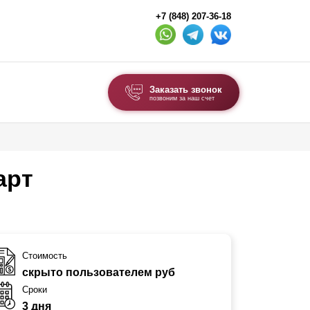
+7 (848) 207-36-18
Заказать звонок
позвоним за наш счет
ВЫБОР ПО ТИПУ
Модульные заборы и ограждения
арт
Комбинированные заборы
Секционные заборы
ВОРОТА И КАЛИТКИ
Стоимость
скрыто пользователем руб
Ворота откатные
Сроки
Ворота распашные
3 дня
Каркасы ворот