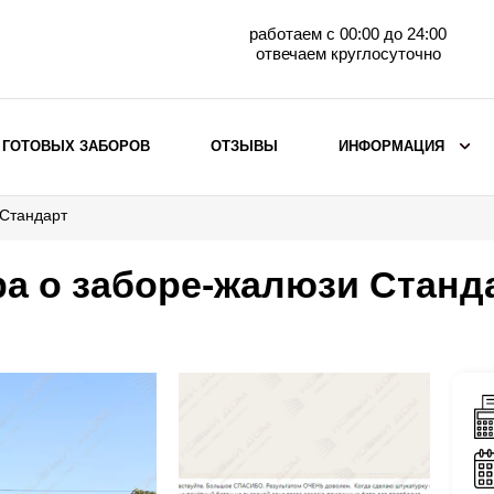
работаем с 00:00 до 24:00
отвечаем круглосуточно
 ГОТОВЫХ ЗАБОРОВ
ОТЗЫВЫ
ИНФОРМАЦИЯ
 Стандарт
ВЫБОР ПО МАТЕРИАЛУ
Заборы с кирпичными столбами
а о заборе-жалюзи Станд
Заборы из евроштакетника
горизонтального
Металлические заборы для дачи
Забор жалюзи с кирпичными столбами
Металлические заборы
Металлические ограждения