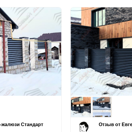
е-жалюзи Стандарт
Отзыв от Евг