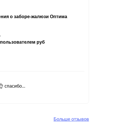
ения о заборе-жалюзи Оптима
ь
 пользователем руб
 спасибо...
Добрый день
Читать вес
Больше отзывов