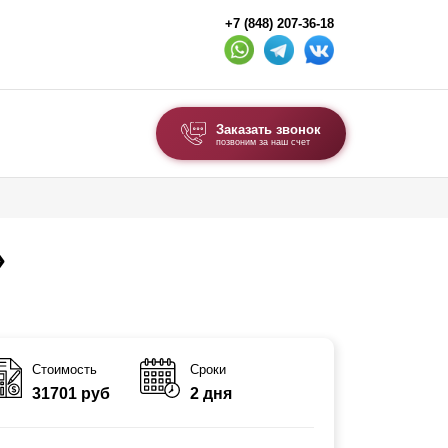
+7 (848) 207-36-18
Заказать звонок
позвоним за наш счет
ВЫБОР ПО ТИПУ
Модульные заборы и ограждения
»
Комбинированные заборы
Секционные заборы
ВОРОТА И КАЛИТКИ
Стоимость
Сроки
31701 руб
2 дня
Ворота откатные
Ворота распашные
Каркасы ворот