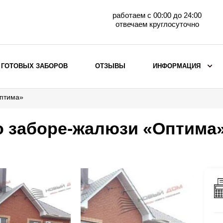
работаем с 00:00 до 24:00
отвечаем круглосуточно
 ГОТОВЫХ ЗАБОРОВ
ОТЗЫВЫ
ИНФОРМАЦИЯ
Оптима»
ВЫБОР ПО МАТЕРИАЛУ
Заборы с кирпичными столбами
о заборе-жалюзи «Оптима
Заборы из евроштакетника
горизонтального
Металлические заборы для дачи
Забор жалюзи с кирпичными столбами
Металлические заборы
Металлические ограждения