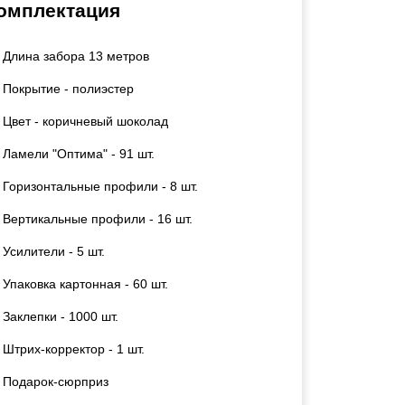
омплектация
Калитки
Входные группы
Длина забора 13 метров
Ворота складные гармошка
Покрытие - полиэстер
ВСЕ ДЛЯ ЗАБОРА
Цвет - коричневый шоколад
Ламели "Оптима" - 91 шт.
Панели для забора
Горизонтальные профили - 8 шт.
Вертикальные профили - 16 шт.
Усилители - 5 шт.
Упаковка картонная - 60 шт.
Заклепки - 1000 шт.
Штрих-корректор - 1 шт.
Подарок-сюрприз