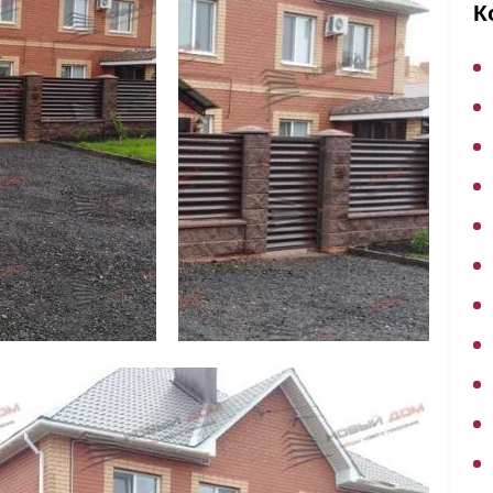
ВЫБОР ПО ХАРАКТЕРИСТИКАМ
К
Горизонтальные заборы
Высокие заборы
Красивые, дизайнерские заборы
ВЫБОР ПО СПОСОБУ МОНТАЖА
Заборы под ключ
Готовые заборы
Комплекты заборов-лего "сделай сам"
Быстровозводимые заборы