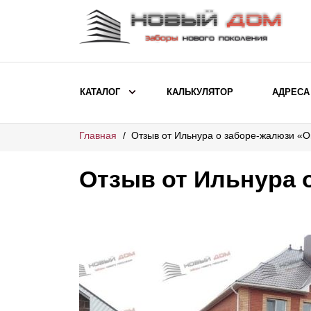
КАТАЛОГ
КАЛЬКУЛЯТОР
АДРЕСА
Главная
Отзыв от Ильнура о заборе-жалюзи «
ВЫБОР ПО МОДЕЛИ
Заборы Ранчо
Отзыв от Ильнура 
Заборы Хай-тек
Заборы Классика
Заборы Жалюзи
ВЫБОР ПО НАЗНАЧЕНИЮ
Заборы и ограждения для детских
садов